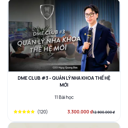
DME CLUB #3 - QUẢN LÝ NHA KHOA THẾ HỆ
MỚI
11
Bài học
(
120
)
3.300.000 ₫
12.900.000 ₫