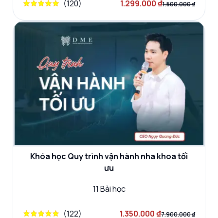
(
120
)
1.299.000 ₫
1.500.000 ₫
Khóa học Quy trình vận hành nha khoa tối
ưu
11
Bài học
(
122
)
1.350.000 ₫
7.900.000 ₫